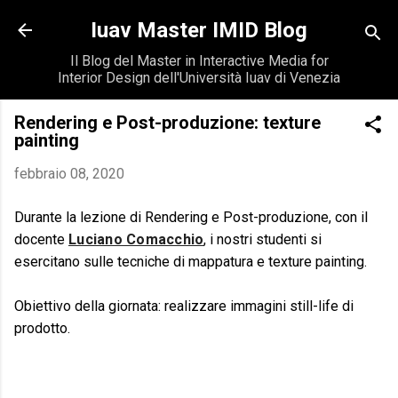
Passa ai contenuti principali
Iuav Master IMID Blog
Il Blog del Master in Interactive Media for
Interior Design dell'Università Iuav di Venezia
Rendering e Post-produzione: texture
painting
febbraio 08, 2020
Durante la lezione di Rendering e Post-produzione, con il
docente
Luciano Comacchio
, i nostri studenti si
esercitano sulle tecniche di mappatura e texture painting.
Obiettivo della giornata: realizzare immagini still-life di
prodotto.